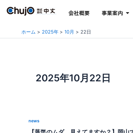
内
容
会社概要
事業案内
を
ス
ホーム
2025年
10月
22日
キ
ッ
プ
2025年10月22日
news
【蒸気のムダ、見えてますか？】岡山