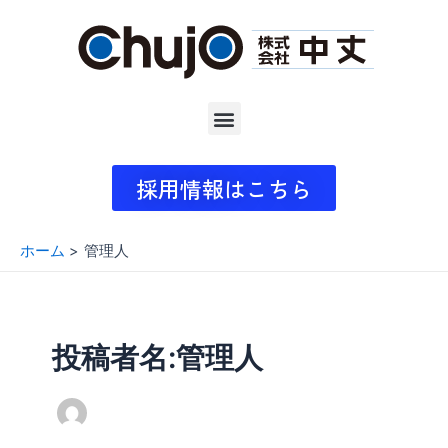
内
容
を
ス
キ
メ
ッ
ニ
プ
採用情報はこちら
ュ
ー
ホーム
管理人
投稿者名:管理人