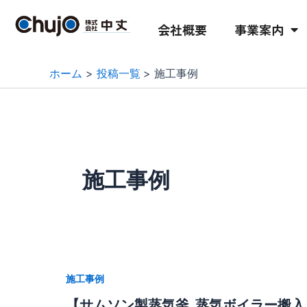
内
容
会社概要
事業案内
を
ス
ホーム
投稿一覧
施工事例
キ
ッ
プ
施工事例
施工事例
【サムソン製蒸気釜_蒸気ボイラー搬