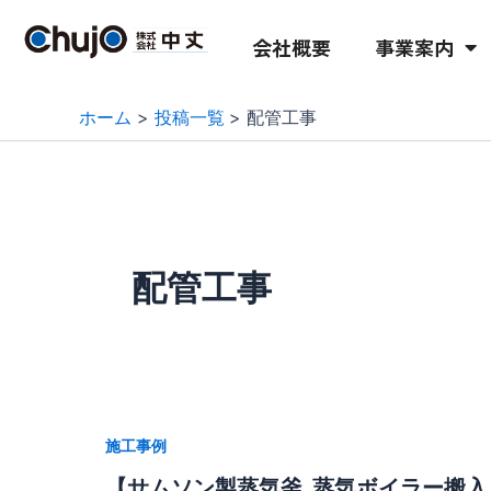
内
容
会社概要
事業案内
を
ス
ホーム
投稿一覧
配管工事
キ
ッ
プ
配管工事
施工事例
【サムソン製蒸気釜_蒸気ボイラー搬